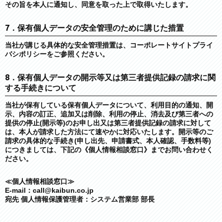
その旨を本人に通知し、同意を取った上で取得いたします。
7．保有個人データの安全管理のために講じた措置
当社が講じる具体的な安全管理措置は、コーポレートサイトプライ
バシポリシーをご参照ください。
8．保有個人データの開示等又は第三者提供記録の請求に関
する手続きについて
当社が保有している保有個人データについて、利用目的の通知、開
示、内容の訂正、追加又は削除、利用の停止、消去及び第三者への
提供の停止(開示等)のお申し出又は第三者提供記録の請求に対して
は、本人が請求した方法にて速やかに対応いたします。開示等のご
請求の具体的な手続き(申し出先、申請書式、本人確認、手数料等)
につきましては、下記の《個人情報相談窓口》までお問い合わせく
ださい。
≪個人情報相談窓口≫
E-mail：call@kaibun.co.jp
宛先 個人情報保護管理者：システム営業部 部⻑